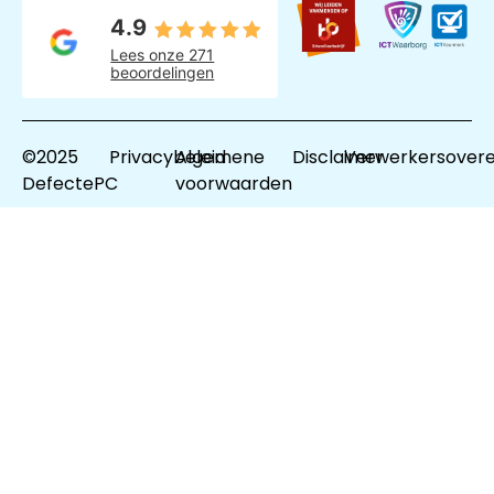
4.9
Lees onze 271
beoordelingen
©2025
Privacybeleid
Algemene
Disclaimer
Verwerkersover
DefectePC
voorwaarden