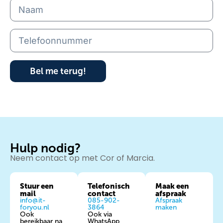
Bel me terug!
Hulp nodig?
Neem contact op met Cor of Marcia.
Stuur een
Telefonisch
Maak een
mail
contact
afspraak
info@it-
085-902-
Afspraak
foryou.nl
3864
maken
Ook
Ook via
bereikbaar na
WhatsApp