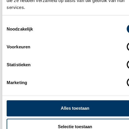
die ze hebben verzameld op basis van uw gebruik van hun
services.
Toestemmingsselectie
Noodzakelijk
Voorkeuren
Statistieken
Marketing
Openingstijden
Je kan altijd langskomen tijdens openingstijden op
Alles toestaan
onze locatie op de Kanaalstraat 60 in Lisse, in het
winkelcentrum het Dorpshart.
Selectie toestaan
Maandag
Gesloten