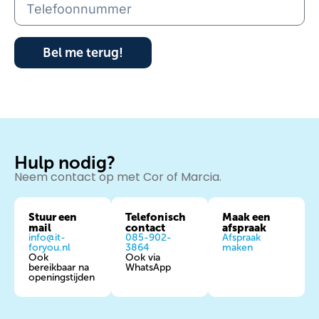
Bel me terug!
Hulp nodig?
Neem contact op met Cor of Marcia.
Stuur een
Telefonisch
Maak een
mail
contact
afspraak
info@it-
085-902-
Afspraak
foryou.nl
3864
maken
Ook
Ook via
bereikbaar na
WhatsApp
openingstijden