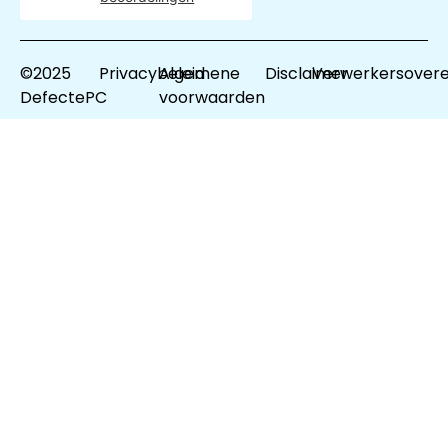
©2025
Privacybeleid
Algemene
Disclaimer
Verwerkersover
DefectePC
voorwaarden