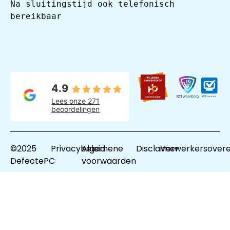
Na sluitingstijd ook telefonisch 
bereikbaar
4.9
Lees onze 271
beoordelingen
©2025
Privacybeleid
Algemene
Disclaimer
Verwerkersover
DefectePC
voorwaarden