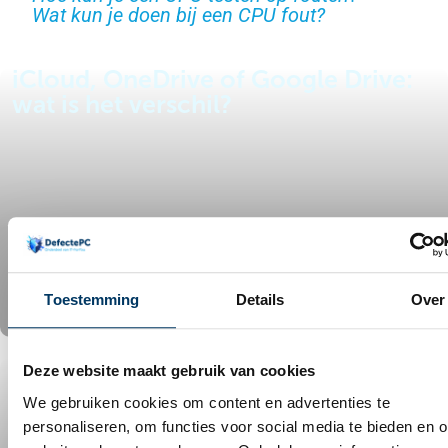
Wat kun je doen bij een CPU fout?
iCloud, OneDrive of Google Drive:
wat is het verschil?
Toestemming
Details
Over
Microsoft stopt ondersteuning voor
Deze website maakt gebruik van cookies
oudere Office-versies op Apple-
We gebruiken cookies om content en advertenties te
systemen
personaliseren, om functies voor social media te bieden en 