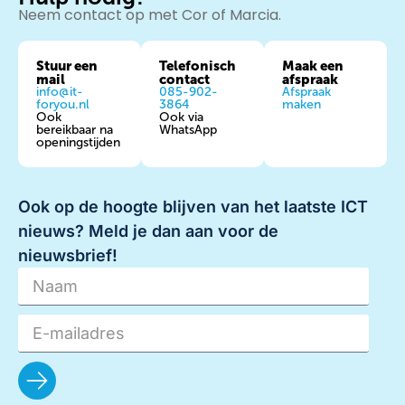
Neem contact op met Cor of Marcia.
Stuur een
Telefonisch
Maak een
mail
contact
afspraak
info@it-
085-902-
Afspraak
foryou.nl
3864
maken
Ook
Ook via
bereikbaar na
WhatsApp
openingstijden
Ook op de hoogte blijven van het laatste ICT
nieuws? Meld je dan aan voor de
nieuwsbrief!