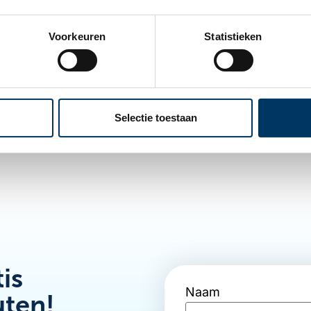
óór 2025 actie te ondernemen
isch functioneren, maar zonder updates worden ze l
Voorkeuren
Statistieken
patibiliteitsfouten neemt toe. Door nu over te sta
rouwbaar alternatief, werk je veilig en stabiel verde
 veiligheidsrisico’s. Wanneer bestanden op een Micr
herstel helpen om belangrijke data terug te halen. 
Selectie toestaan
ag is dit de meest verstandige keuze om problemen 
is
Naam
uten!