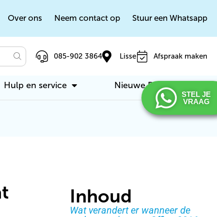
Over ons
Neem contact op
Stuur een Whatsapp
085-902 3864
Lisse
Afspraak maken
Hulp en service
Nieuwe PC / laptop
STEL JE
VRAAG
t
Inhoud
Wat verandert er wanneer de