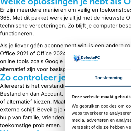
Welke oplossingen je hebt als 
Er zijn meerdere manieren om veilig en toekomstbes
365. Met dit pakket werk je altijd met de nieuwste 
technische verbeteringen. Zo blijft je computer be
functioneren.
Als je liever géén abonnement wilt, is een andere r
Office 2021 of Office 2024 LTSC. Richt je liever op k
online tools zoals Google Docs, Sheets en Slides 
alternatief zijn voor basisgebruik.
Zo controleer je eenvoudig je h
Toestemming
Allereerst is het verstandig om te controleren welke 
Bestand en dan Account. Vervolgens kun je beslisse
Deze website maakt gebruik
of alternatief kiezen. Maak direct een back-up van 
We gebruiken cookies om cont
externe schijf. Beveilig je computer met antiviruss
websiteverkeer te analyseren
hulp van familie, vrienden of een
computerhulpdien
media, adverteren en analys
toekomstige problemen.
verstrekt of die ze hebben v