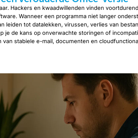
sbaar. Hackers en kwaadwillenden vinden voortduren
ftware. Wanneer een programma niet langer onders
an leiden tot datalekken, virussen, verlies van besta
p je de kans op onverwachte storingen of incompatib
n van stabiele e-mail, documenten en cloudfunctionali