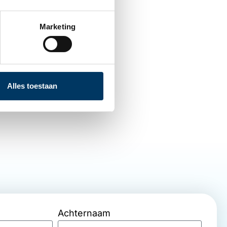
angzaam
Marketing
ppen naar
r. Zo
osoft
Surface
Voor wie
Alles toestaan
te vermijden.
Achternaam