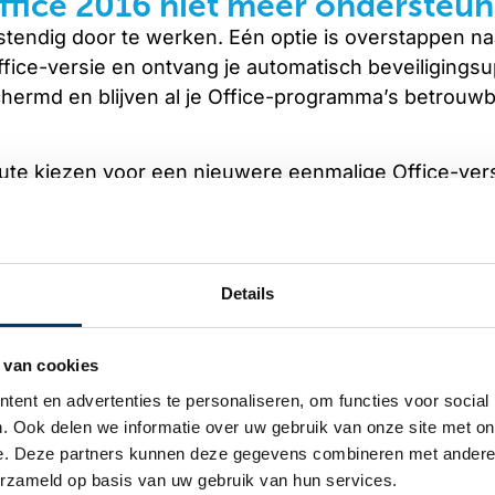
Office 2016 niet meer ondersteu
tendig door te werken. Eén optie is overstappen na
Office-versie en ontvang je automatisch beveiligings
schermd en blijven al je Office-programma’s betrouw
oute kiezen voor een nieuwere eenmalige Office-vers
ostenbesparing, dan zijn gratis alternatieven zoals L
een optie. Die worden actief onderhouden en kunnen
uidige Office-versie
Details
Office-versie je nu gebruikt. In Word zie je dat via 
n wat voor jou de beste vervolgstap is: overstappe
 van cookies
belangrijke documenten, bijvoorbeeld in de cloud of 
ent en advertenties te personaliseren, om functies voor social
oftware en houd ook andere software up to date. Vra
. Ook delen we informatie over uw gebruik van onze site met on
st
. Een overstap hoeft niet ingewikkeld te zijn, maar
e. Deze partners kunnen deze gegevens combineren met andere i
erzameld op basis van uw gebruik van hun services.