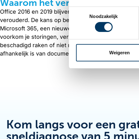
Waarom het verstandig is om v
Toestemmingsselectie
Office 2016 en 2019 blijven na oktober 2025 techn
Noodzakelijk
verouderd. De kans op beveiligingsproblemen en com
Microsoft 365, een nieuwere Office-versie of een bet
voorkom je storingen, verlies van data en mogelijke
beschadigd raken of niet meer openen, kan Surface 
Weigeren
afhankelijk is van documenten, e-mail en cloudopsl
Kom langs voor een grat
sneldiagnose van 5 min