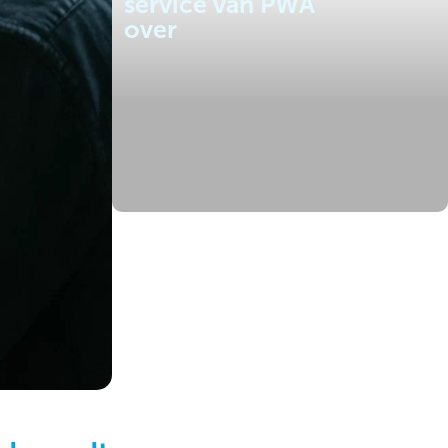
service van PWA
over