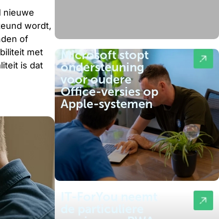
d nieuwe
teund wordt,
nden of
iliteit met
Microsoft stopt
teit is dat
ondersteuning
voor oudere
Office-versies op
Apple-systemen
IT-ForYou neemt
de particuliere