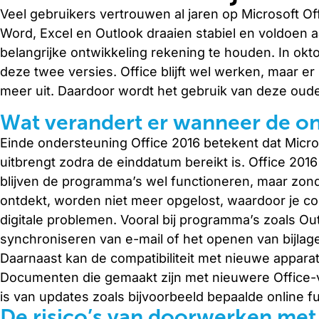
Veel gebruikers vertrouwen al jaren op Microsoft O
Word, Excel en Outlook draaien stabiel en voldoen a
belangrijke ontwikkeling rekening te houden. In okt
deze twee versies. Office blijft wel werken, maar 
meer uit. Daardoor wordt het gebruik van deze oude
Wat verandert er wanneer de on
Einde ondersteuning Office 2016 betekent dat Micro
uitbrengt zodra de einddatum bereikt is. Office 201
blijven de programma’s wel functioneren, maar zon
ontdekt, worden niet meer opgelost, waardoor je c
digitale problemen. Vooral bij programma’s zoals Ou
synchroniseren van e-mail of het openen van bijlag
Daarnaast kan de compatibiliteit met nieuwe appar
Documenten die gemaakt zijn met nieuwere Office-ver
is van updates zoals bijvoorbeeld bepaalde online f
De risico’s van doorwerken met