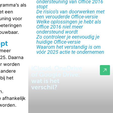
ondersteuning van Office 2016
gramma’s als
stopt
De risico’s van doorwerken met
et een
een verouderde Office-versie
euning voor
Welke oplossingen je hebt als
beteringen
Office 2016 niet meer
ondersteund wordt
rouwbaar.
Zo controleer je eenvoudig je
huidige Office-versie
opt
Waarom het verstandig is om
 meer
vóór 2025 actie te ondernemen
025. Daarna
er worden
iCloud, OneDrive
 andere
of Google Drive:
bij het
wat is het
verschil?
n.
 afhankelijk
 worden.