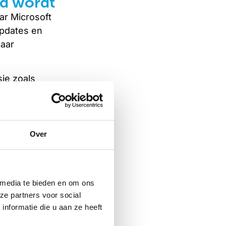
nd wordt
ar Microsoft
updates en
baar
ie zoals
ibreOffice of
 een goed
Over
het menu
n, upgraden
op een
 media te bieden en om ons
ag zo nodig
ze partners voor social
 voorkomt
nformatie die u aan ze heeft