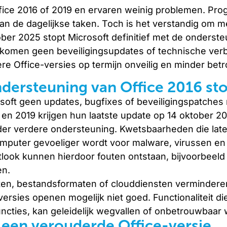
ffice 2016 of 2019 en ervaren weinig problemen. Pro
an de dagelijkse taken. Toch is het verstandig om m
ober 2025 stopt Microsoft definitief met de onderst
er komen geen beveiligingsupdates of technische ver
re Office-versies op termijn onveilig en minder bet
dersteuning van Office 2016 st
soft geen updates, bugfixes of beveiligingspatches
6 en 2019 krijgen hun laatste update op 14 oktober 2
der verdere ondersteuning. Kwetsbaarheden die lat
omputer gevoeliger wordt voor malware, virussen en
tlook kunnen hierdoor fouten ontstaan, bijvoorbeeld 
en.
aten, bestandsformaten of clouddiensten vermindere
sies openen mogelijk niet goed. Functionaliteit die
uncties, kan geleidelijk wegvallen of onbetrouwbaar
 een verouderde Office-versie