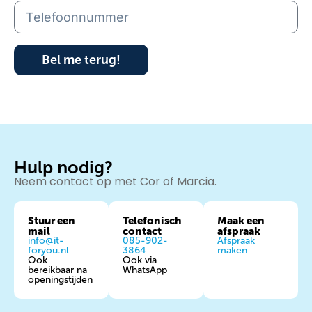
Bel me terug!
Hulp nodig?
Neem contact op met Cor of Marcia.
Stuur een
Telefonisch
Maak een
mail
contact
afspraak
info@it-
085-902-
Afspraak
foryou.nl
3864
maken
Ook
Ook via
bereikbaar na
WhatsApp
openingstijden