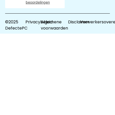
beoordelingen
©2025
Privacybeleid
Algemene
Disclaimer
Verwerkersover
DefectePC
voorwaarden