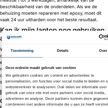
meestal 1 tot 3 werkdagen, afhankelijk van de
beschikbaarheid van de onderdelen. Als we de
behuizing moeten repareren met epoxy, moet dit
vaak 24 uur uitharden voor het beste resultaat.
Kan ik mijn laptop nog gebruiken
als het scharnier kraakt?
Wij raden het sterk af. Elke keer dat u het scherm
Toestemming
Details
Over
opent of sluit, riskeert u dat het scherm barst of dat
er interne kabels doorslijten. Zet de laptop indien
Deze website maakt gebruik van cookies
mogelijk op een vaste plek, laat het scherm
openstaan en breng hem zo snel mogelijk naar de
We gebruiken cookies om content en advertenties te
personaliseren, om functies voor social media te bieden en 
specialist.
websiteverkeer te analyseren. Ook delen we informatie over
Is een laptop scharnier reparatie
gebruik van onze site met onze partners voor social media,
de moeite waard voor een oudere
adverteren en analyse. Deze partners kunnen deze gegeven
combineren met andere informatie die u aan ze heeft verstrek