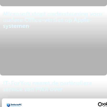
Microsoft stopt ondersteuning voor
oudere Office-versies op Apple-
systemen
IT-ForYou neemt de particuliere
service van PWA over