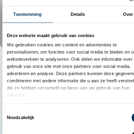
Toestemming
Details
Over
Deze website maakt gebruik van cookies
We gebruiken cookies om content en advertenties te
personaliseren, om functies voor social media te bieden en 
websiteverkeer te analyseren. Ook delen we informatie over
gebruik van onze site met onze partners voor social media,
adverteren en analyse. Deze partners kunnen deze gegeven
combineren met andere informatie die u aan ze heeft verstrek
die ze hebben verzameld op basis van uw gebruik van hun
services.
Kom langs voor een gratis
sneldiagnose van 5 minuten!
Toestemmingsselectie
Is jouw computer of laptop stuk, beschadigd of
Noodzakelijk
werkt hij traag? Kom dan langs
(of stuur het
op)
bij onze werkplaats in Lisse en wij