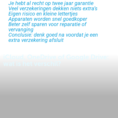
Je hebt al recht op twee jaar garantie
Veel verzekeringen dekken niets extra’s
Eigen risico en kleine lettertjes
Apparaten worden snel goedkoper
Beter zelf sparen voor reparatie of
vervanging
Conclusie: denk goed na voordat je een
extra verzekering afsluit
iCloud, OneDrive of Google Drive:
wat is het verschil?